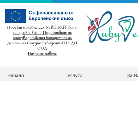
Проект и главна цел: № BG16RFPR001-
1.004-0811-C01 – Подобряване на
производствения капацитет на
Дентално Студио Рубидент-ГППДП
ООД
Научете повече
Начало
Услуги
За Н