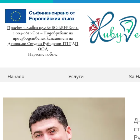
Проект и главна цел: № BG16RFPR001-
1.004-0811-C01 – Подобряване на
производствения капацитет на
Дентално Студио Рубидент-ГППДП
ООД
Научете повече
Начало
Услуги
За Н
Д
с
Р