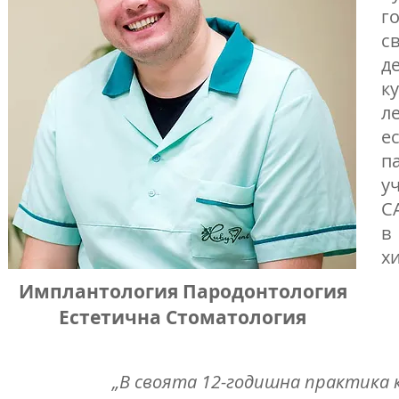
г
с
д
к
л
е
п
у
С
в
х
Имплантология Пародонтология
Естетична Стоматология
„В своята 12-годишна практика